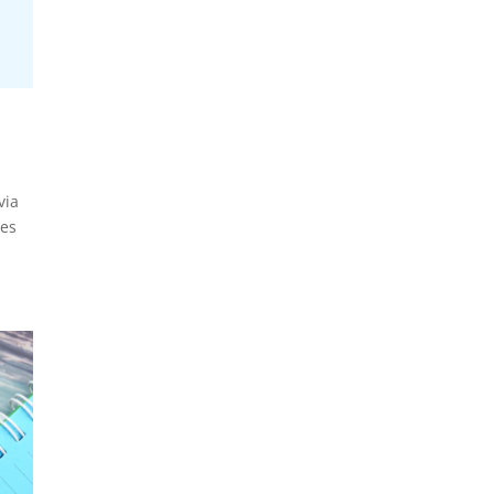
via
ges