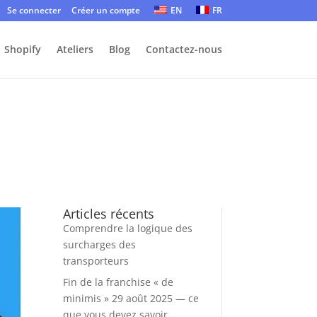
Se connecter
Créer un compte
EN
FR
Shopify
Ateliers
Blog
Contactez-nous
Articles récents
Comprendre la logique des
surcharges des
transporteurs
Fin de la franchise « de
minimis » 29 août 2025 — ce
que vous devez savoir