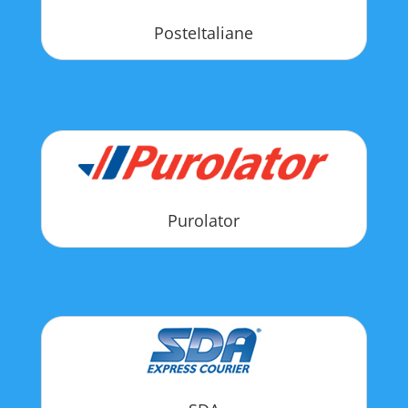
PosteItaliane
Purolator