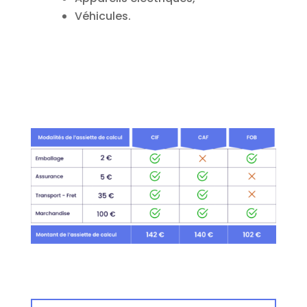
V
éhicules
.