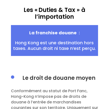
Les « Duties & Tax » à
l’importation
La franchise douane
:
Hong Kong
est une destination hors
taxes
. Aucun droit ni taxe n’est perçu.
Le droit de douane moyen

Conformément au statut de
P
ort
F
anc
,
Hong-Kong n’impose pas de droits de
douane à l’entrée de marchandises
courantes
sur son territoire.
Uniquement sur