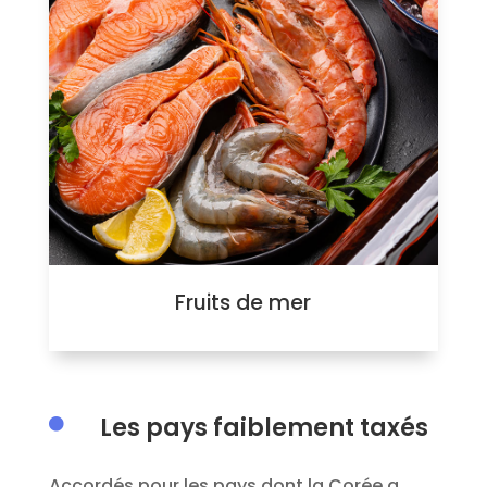
Fruits de mer
Les pays faiblement taxés

A
ccordés pour les pays
dont
la Corée a