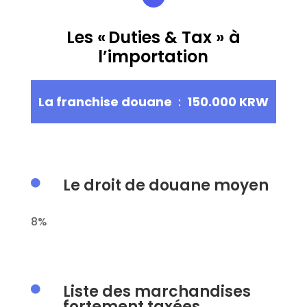
Les « Duties & Tax » à
l’importation
La franchise douane
:
150.000 KRW
Le droit de douane moyen

8%
Liste des marchandises

fortement taxées